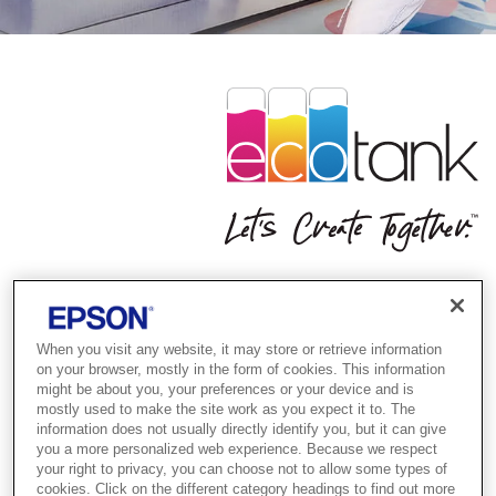
נפרדים לשלום ממחסניות דיו
יקרות
When you visit any website, it may store or retrieve information
on your browser, mostly in the form of cookies. This information
חסכון של עד 90% בעלויות ההדפסה*
might be about you, your preferences or your device and is
mostly used to make the site work as you expect it to. The
information does not usually directly identify you, but it can give
you a more personalized web experience. Because we respect
מידע נוסף
PAUSE
your right to privacy, you can choose not to allow some types of
cookies. Click on the different category headings to find out more