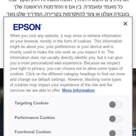
כל מועמד ומועמדת. בין אם זו ההזדמנות הראשונה שלך
בעבודה אצלנו או צעד להתקדמות בקריירה, המדריך שלנו נועד
לסייע לך לנווט בכל שלב ושלב בביטחון. החל מהגשת
המועמדות הראשונית ועד לראיונות הסופיים, אנו נספק תמיכה
ומידע ברור כדי לוודא שבאפשרותך לדעת למה לצפות במהלך
When you visit any website, it may store or retrieve information
on your browser, mostly in the form of cookies. This information
תהליך הגיוס.
might be about you, your preferences or your device and is
mostly used to make the site work as you expect it to. The
information does not usually directly identify you, but it can give
you a more personalized web experience. Because we respect
your right to privacy, you can choose not to allow some types of
cookies. Click on the different category headings to find out more
and change our default settings. However, blocking some types
of cookies may impact your experience of the site and the
services we are able to offer.
More Information
Targeting Cookies
Performance Cookies
Functional Cookies