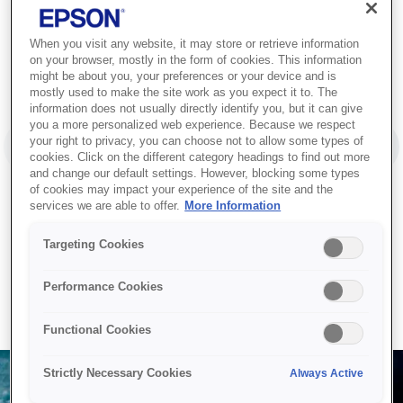
When you visit any website, it may store or retrieve information
on your browser, mostly in the form of cookies. This information
might be about you, your preferences or your device and is
mostly used to make the site work as you expect it to. The
information does not usually directly identify you, but it can give
you a more personalized web experience. Because we respect
your right to privacy, you can choose not to allow some types of
בין השנים 1980 ל-2020,
LIDE
NEXT SLIDE
cookies. Click on the different category headings to find out more
and change our default settings. However, blocking some types
צריכת החשמל העולמית
of cookies may impact your experience of the site and the
1
גדלה ביותר מפי 3.
services we are able to offer.
More Information
Targeting Cookies
2
/
1
Performance Cookies
Functional Cookies
Strictly Necessary Cookies
Always Active