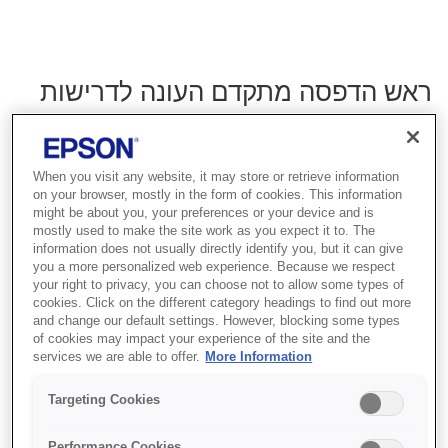
ראש הדפסה מתקדם העונה לדרישות
עכשוויות ועתידיות
כאשר שוקלים איזו מדפסת לקנות, הבנת סוג ראש ההדפסה יכול לסייע
When you visit any website, it may store or retrieve information
בקבלת החלטה מושכלת. קיימים שני סוגים עיקריים של טכנולוגיית ראש
on your browser, mostly in the form of cookies. This information
הדפסה, המשתמשים בחום או באלמנט Piezo. כל המדפסות של
might be about you, your preferences or your device and is
Epson עושות שימוש ב-Piezo מכיוון שאנחנו סבורים שיש לו את
mostly used to make the site work as you expect it to. The
הביצועים הטובים ביותר.
information does not usually directly identify you, but it can give
you a more personalized web experience. Because we respect
הופעת הבכורה של טכנולוגיית Micro Piezo הייתה בשנת 1993. לא רק
your right to privacy, you can choose not to allow some types of
שטכנולוגיה ניצבה רק בחזית המתקדמת של ראשי ההדפסה במדפסות
cookies. Click on the different category headings to find out more
הזרקת דיו של Epson, אלא שהיא הניחה את הבסיס המאתגר לכל
and change our default settings. However, blocking some types
השמות הגדולים האחרים בתעשיית ההדפסה. טכנולוגיית Micro Piezo,
of cookies may impact your experience of the site and the
הייחודית ל- Epson, מספקת איכות הדפסה מעולה, והמתחרים שלנו
services we are able to offer.
More Information
עדיין מתקשים להשתוות לה.
Targeting Cookies
זאת כמובן הדעה שלנו - אבל בוא וראה בהמשך מה הופך אותה לכל-כך
מיוחדת.
Performance Cookies