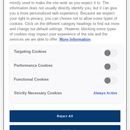
mostly used to make the site work as you expect it to. The
information does not usually directly identify you, but it can give
you a more personalized web experience. Because we respect
your right to privacy, you can choose not to allow some types of
cookies. Click on the different category headings to find out more
and change our default settings. However, blocking some types
of cookies may impact your experience of the site and the
SKU
:
C13T741100
services we are able to offer.
More Information
UltraChrome DS Black
Targeting Cookies
T741100 (1Lx6packs)
Performance Cookies
Functional Cookies
Strictly Necessary Cookies
Always Active
איפה לקנות
Reject All