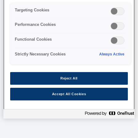
Targeting Cookies
Performance Cookies
Functional Cookies
Epson Print Admin
Strictly Necessary Cookies
Always Active
LIDE
NEXT SLIDE
https://openplatform.epson.biz/license-
pa/cst/inputInformation.html
Reject All
הרשמה
Accept All Cookies
2
/
1