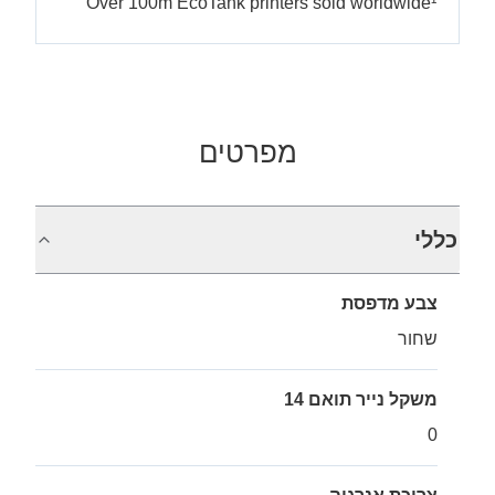
Over 100m EcoTank printers sold worldwide¹
מפרטים
כללי
צבע מדפסת
שחור
משקל נייר תואם 14
0