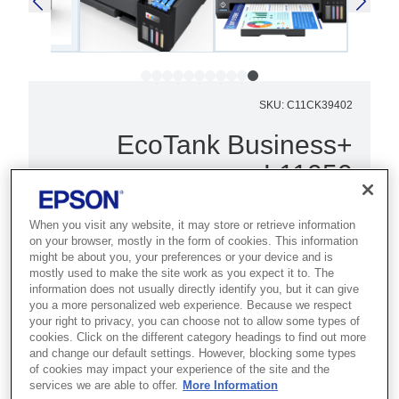
SKU
:
C11CK39402
EcoTank Business+
L11050
Best for demanding businesses that
When you visit any website, it may store or retrieve information
need fast A3 colour printing with high-
on your browser, mostly in the form of cookies. This information
might be about you, your preferences or your device and is
volume handling and low costs.
mostly used to make the site work as you expect it to. The
information does not usually directly identify you, but it can give
Goodbye cartridges
you a more personalized web experience. Because we respect
your right to privacy, you can choose not to allow some types of
A3 Print
cookies. Click on the different category headings to find out more
and change our default settings. However, blocking some types
Wireless connectivity
of cookies may impact your experience of the site and the
services we are able to offer.
More Information