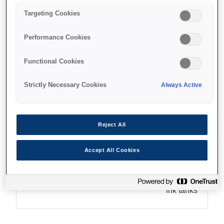
Targeting Cookies
Performance Cookies
איפה לקנות
Functional Cookies
Strictly Necessary Cookies
Always Active
מאפיינים
Reject All
Accept All Cookies
Ultra-low-cost printing
Save up to 90% on printing costs¹ with refillable
ink tanks