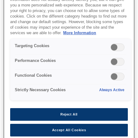
you a more personalized web experience. Because we respect
your right to privacy, you can choose not to allow some types of
cookies. Click on the different category headings to find out more
and change our default settings. However, blocking some types
of cookies may impact your experience of the site and the
services we are able to offer.
More Information
איפה לקנות
Targeting Cookies
Performance Cookies
Functional Cookies
מאפיינים
Strictly Necessary Cookies
Always Active
עלות אולטרה נמוכה, מדפסת
Reject All
מסוג 4 ב-1 בגודל A3
Accept All Cookies
מערכת מיכלי דיו חסכונית