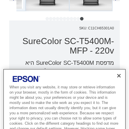
SKU
:
C11CH65301A0
SureColor SC-T5400M-
MFP - 220v
מדפסת SureColor SC-T5400M היא
מדפסת טכנית בסיסית בגודל 36 אינץ',
בפורמט רחב ובמחיר תחרותי עם סורק
משולב.
When you visit any website, it may store or retrieve information
on your browser, mostly in the form of cookies. This information
might be about you, your preferences or your device and is
סורק משולב באופן מלא
mostly used to make the site work as you expect it to. The
information does not usually directly identify you, but it can give
טכנולוגיית Nozzle Verification
you a more personalized web experience. Because we respect
תכונות אינטואיטיביות
your right to privacy, you can choose not to allow some types of
cookies. Click on the different category headings to find out more
and change our default settings. However, blocking some types