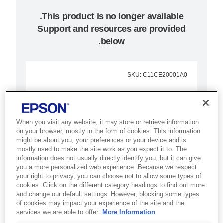
Support and resources are provided
below.
SKU
:
C11CE20001A0
Surecolor SC-P20000
שילוב מהירות ההדפסה הגבוהה
When you visit any website, it may store or retrieve information
on your browser, mostly in the form of cookies. This information
ביותר ואיכות מעולה של
might be about you, your preferences or your device and is
600x600dpi ומעלה באמצעות
mostly used to make the site work as you expect it to. The
information does not usually directly identify you, but it can give
מדפסות מדויקות ויעילות אלה
you a more personalized web experience. Because we respect
your right to privacy, you can choose not to allow some types of
cookies. Click on the different category headings to find out more
הדפסה עד 64 אינץ'
and change our default settings. However, blocking some types
ראש הדפסה PrecisionCore MicroTFP
of cookies may impact your experience of the site and the
services we are able to offer.
More Information
UltraChrome Pro 10-colour inks