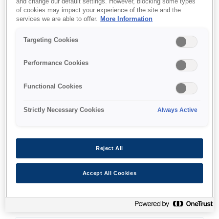
and change our default settings. However, blocking some types
of cookies may impact your experience of the site and the
services we are able to offer.
More Information
איפה לקנות
Targeting Cookies
Performance Cookies
Functional Cookies
מאפיינים
Strictly Necessary Cookies
Always Active
High-speed output
Reject All
Fastest 9-pin heavy duty dot matrix printer in its
Accept All Cookies
class