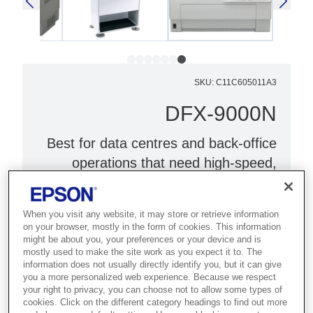
SKU
:
C11C605011A3
DFX-9000N
Best for data centres and back-office
operations that need high-speed,
heavy-duty 136-column dot matrix
output.
When you visit any website, it may store or retrieve information
on your browser, mostly in the form of cookies. This information
9-pin 136 column
might be about you, your preferences or your device and is
mostly used to make the site work as you expect it to. The
Parallel, USB, serial & network IF
information does not usually directly identify you, but it can give
Prints 1 plus 9 forms
you a more personalized web experience. Because we respect
your right to privacy, you can choose not to allow some types of
cookies. Click on the different category headings to find out more