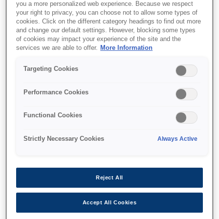
you a more personalized web experience. Because we respect
your right to privacy, you can choose not to allow some types of
cookies. Click on the different category headings to find out more
and change our default settings. However, blocking some types
of cookies may impact your experience of the site and the
services we are able to offer.
More Information
איפה לקנות
Targeting Cookies
Performance Cookies
Functional Cookies
מאפיינים
Strictly Necessary Cookies
Always Active
מהירויות הדפסה מובילות בשוק
Reject All
השלמה מהירה יותר של ריצות הדפסה בנפח גבוה
Accept All Cookies