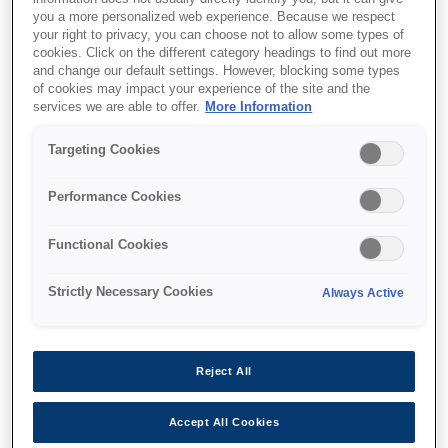
you a more personalized web experience. Because we respect
your right to privacy, you can choose not to allow some types of
cookies. Click on the different category headings to find out more
and change our default settings. However, blocking some types
of cookies may impact your experience of the site and the
services we are able to offer.
More Information
איפה לקנות
Targeting Cookies
Performance Cookies
Functional Cookies
מאפיינים
Strictly Necessary Cookies
Always Active
מהירויות הדפסה מהמובילות
בשוק
Reject All
סבבי הדפסה מלאים של נפחים גבוהים במהירות
Accept All Cookies
גבוהה יותר