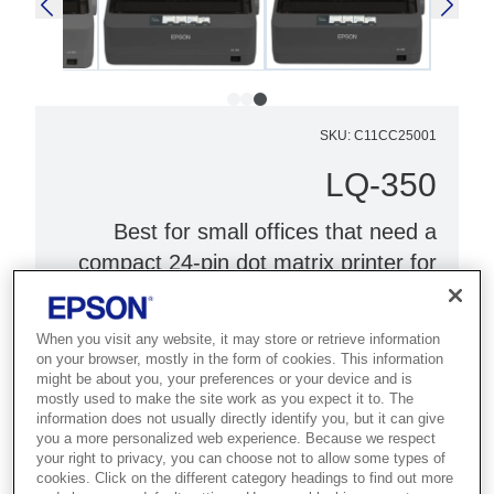
SKU
:
C11CC25001
LQ-350
Best for small offices that need a
compact 24-pin dot matrix printer for
multi-part forms and documents.
When you visit any website, it may store or retrieve information
24-pin, 80-column
on your browser, mostly in the form of cookies. This information
Fast and reliable
might be about you, your preferences or your device and is
mostly used to make the site work as you expect it to. The
High-quality printing
information does not usually directly identify you, but it can give
you a more personalized web experience. Because we respect
your right to privacy, you can choose not to allow some types of
cookies. Click on the different category headings to find out more