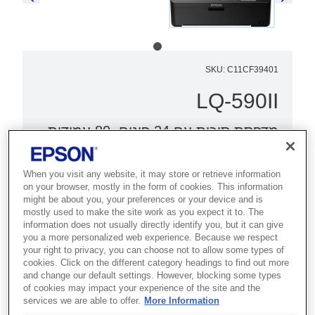
SKU
:
C11CF39401
LQ-590II
מדפסת סיכות עם 24 פינים, 80 עמודות,
המתאפיינת בהדפסה מהירה, באמינות
מעולה ובעלות תפעול נמוכה מאוד.
When you visit any website, it may store or retrieve information
on your browser, mostly in the form of cookies. This information
might be about you, your preferences or your device and is
אמינות מוגדלת
mostly used to make the site work as you expect it to. The
מהירויות הדפסה גבוהות
information does not usually directly identify you, but it can give
you a more personalized web experience. Because we respect
תאימות Energy Star
your right to privacy, you can choose not to allow some types of
cookies. Click on the different category headings to find out more
and change our default settings. However, blocking some types
of cookies may impact your experience of the site and the
services we are able to offer.
More Information