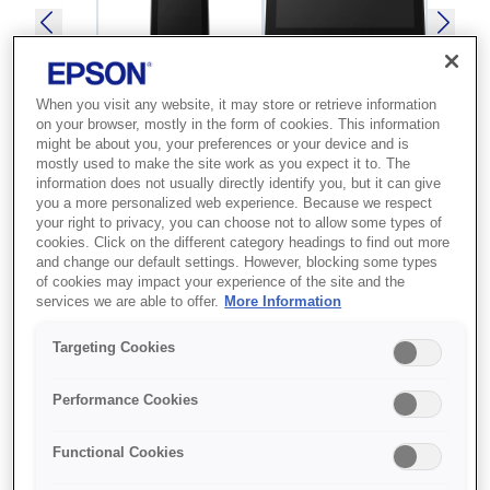
When you visit any website, it may store or retrieve information
on your browser, mostly in the form of cookies. This information
might be about you, your preferences or your device and is
mostly used to make the site work as you expect it to. The
SKU
:
A61CH62101
information does not usually directly identify you, but it can give
you a more personalized web experience. Because we respect
Epson DM-D70 (101):
your right to privacy, you can choose not to allow some types of
cookies. Click on the different category headings to find out more
USB Customer Display,
and change our default settings. However, blocking some types
White
of cookies may impact your experience of the site and the
services we are able to offer.
More Information
תצוגת לקוח מסוגננת וקלה לשימוש עם
Targeting Cookies
התקנה פשוטה
Performance Cookies
עיצוב מסוגנן
התקנה ושימוש קלים
Functional Cookies
פריסת מסך גמישה