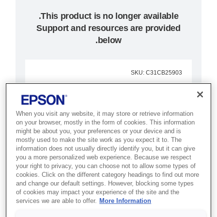
Support and resources are provided
below.
SKU
:
C31CB25903
TM-H6000IV (903):
Serial, PS, ECW,
When you visit any website, it may store or retrieve information
on your browser, mostly in the form of cookies. This information
MICR, EU
might be about you, your preferences or your device and is
mostly used to make the site work as you expect it to. The
information does not usually directly identify you, but it can give
הדפסת קבלות בגווני אפור, הדפסת
you a more personalized web experience. Because we respect
שוברים ועיבוד המחאות במכשיר
your right to privacy, you can choose not to allow some types of
cookies. Click on the different category headings to find out more
קומפקטי אחד ובעלות תפעול כוללת
and change our default settings. However, blocking some types
of cookies may impact your experience of the site and the
נמוכה.
services we are able to offer.
More Information