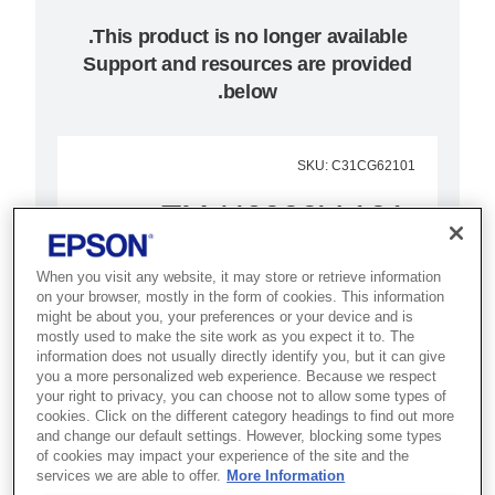
Support and resources are provided
below.
SKU
:
C31CG62101
TM-H6000V-101:
Serial, White, PSU,
When you visit any website, it may store or retrieve information
EU
on your browser, mostly in the form of cookies. This information
might be about you, your preferences or your device and is
mostly used to make the site work as you expect it to. The
מדפסת משולבת לנקודות מכירה,
information does not usually directly identify you, but it can give
you a more personalized web experience. Because we respect
הכוללת מגוון תכונות בעלות כוללת
your right to privacy, you can choose not to allow some types of
(TCO) נמוכה, ומאפשרת הדפסת
cookies. Click on the different category headings to find out more
and change our default settings. However, blocking some types
קבלות, הדפסת חשבוניות ועיבוד
of cookies may impact your experience of the site and the
המחאות – הכול ביחידה אחת
services we are able to offer.
More Information