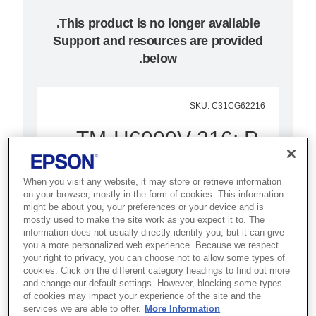
Support and resources are provided
below.
SKU
:
C31CG62216
TM-H6000V-216: P-
USB, MICR, Black
When you visit any website, it may store or retrieve information
מדפסת משולבת לנקודות מכירה,
on your browser, mostly in the form of cookies. This information
might be about you, your preferences or your device and is
הכוללת מגוון תכונות בעלות כוללת
mostly used to make the site work as you expect it to. The
information does not usually directly identify you, but it can give
(TCO) נמוכה, ומאפשרת הדפסת
you a more personalized web experience. Because we respect
קבלות, הדפסת חשבוניות ועיבוד
your right to privacy, you can choose not to allow some types of
cookies. Click on the different category headings to find out more
המחאות – הכול ביחידה אחת
and change our default settings. However, blocking some types
of cookies may impact your experience of the site and the
services we are able to offer.
More Information
עיבוד המחאות מהיר