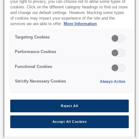
your right to privacy, you can choose not to allow some types of
cookies. Click on the different category headings to find out more
קומפקטית וקלת משקל במיוחד
and change our default settings. However, blocking some types
of cookies may impact your experience of the site and the
עוצמתית ואמינה
services we are able to offer.
More Information
קישוריות יוצאת מן הכלל
Targeting Cookies
Performance Cookies
Functional Cookies
איפה לקנות
Strictly Necessary Cookies
Always Active
Reject All
מאפיינים
Accept All Cookies