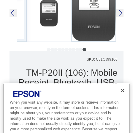
SKU
:
C31CJ99106
TM-P20II (106): Mobile
Receipt, Bluetooth, USB-
C, White E
When you visit any website, it may store or retrieve information
מדפסת הקבלות הניידת TM-P20II של
on your browser, mostly in the form of cookies. This information
Epson ברוחב 2 אינץ' מספקת רמות
might be about you, your preferences or your device and is
mostly used to make the site work as you expect it to. The
גבוהות אף יותר של רב-תכליתיות,
information does not usually directly identify you, but it can give
קישוריות, נוחות שימוש ועמידות.
you a more personalized web experience. Because we respect