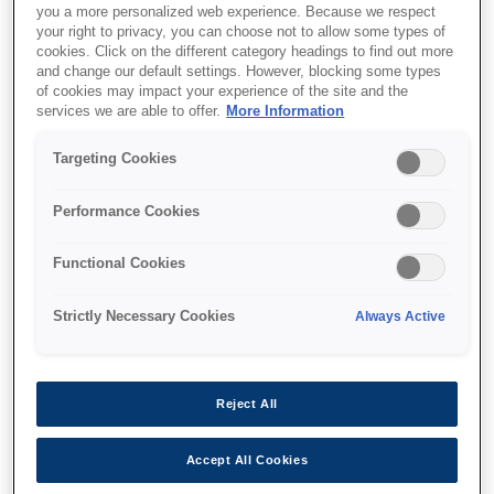
you a more personalized web experience. Because we respect
מדפסת POS תרמית
your right to privacy, you can choose not to allow some types of
עד 250 מ"מ לשנייה
cookies. Click on the different category headings to find out more
and change our default settings. However, blocking some types
הזנת נייר בטעינה קדמית
of cookies may impact your experience of the site and the
services we are able to offer.
More Information
Targeting Cookies
Performance Cookies
איפה לקנות
Functional Cookies
Strictly Necessary Cookies
Always Active
מאפיינים
Reject All
Accept All Cookies
הפעלה מהחזית