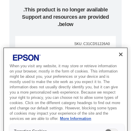
Support and resources are provided
below.
SKU
:
C31CD51226A0
TM-T70II-DT
Intelligent Terminal,
When you visit any website, it may store or retrieve information
on your browser, mostly in the form of cookies. This information
might be about you, your preferences or your device and is
16GB SSD, LE,
mostly used to make the site work as you expect it to. The
information does not usually directly identify you, but it can give
WPR7, Black, EU
you a more personalized web experience. Because we respect
your right to privacy, you can choose not to allow some types of
cookies. Click on the different category headings to find out more
Best for under-counter POS
and change our default settings. However, blocking some types
setups that need a compact,
of cookies may impact your experience of the site and the
services we are able to offer.
More Information
front-loading thermal receipt
printer.