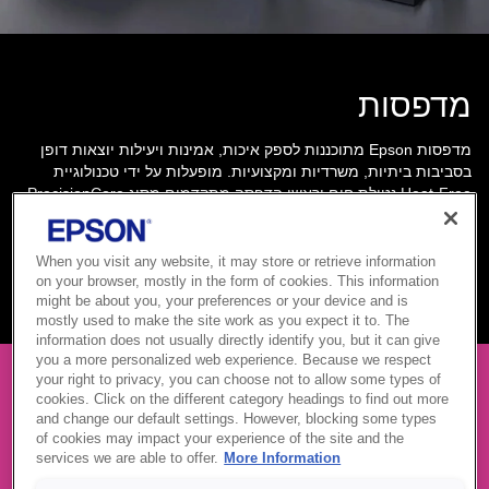
מדפסות
מדפסות Epson מתוכננות לספק איכות, אמינות ויעילות יוצאות דופן
בסביבות ביתיות, משרדיות ומקצועיות. מופעלות על ידי טכנולוגיית
Heat-Free נטולת חום וראשי הדפסה מתקדמים מסוג PrecisionCore,
הן מציעות ביצועים מהירים, צריכת אנרגיה נמוכה ותוצאות חדות באופן
עקבי. בין אם אתם מדפיסים מסמכים, תמונות, מדבקות או חומרים
חזותיים בפורמט רחב, Epson מעניקה לכם את הכלים ליצור בביטחון
When you visit any website, it may store or retrieve information
ולשמור על זרימת עבודה חלקה.
on your browser, mostly in the form of cookies. This information
might be about you, your preferences or your device and is
mostly used to make the site work as you expect it to. The
information does not usually directly identify you, but it can give
you a more personalized web experience. Because we respect
your right to privacy, you can choose not to allow some types of
cookies. Click on the different category headings to find out more
and change our default settings. However, blocking some types
מגוון המדפסות שלנו
of cookies may impact your experience of the site and the
services we are able to offer.
More Information