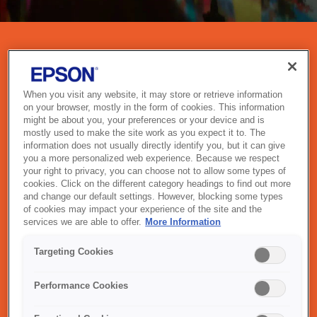
מקרנים
When you visit any website, it may store or retrieve information
מקרני Epson משלבים טכנולוגיית הדמיה מתקדמת עם עיצוב
on your browser, mostly in the form of cookies. This information
אינטואיטיבי כדי לספק תמונות חיות ומרשימות בכל סביבה. בין אם
might be about you, your preferences or your device and is
אתם מציגים בחדר ישיבות, מלמדים בכיתה או נהנים מסרטים בבית,
mostly used to make the site work as you expect it to. The
טכנולוגיית ה-3LCD של Epson מבטיחה צבעים בהירים ומדויקים
information does not usually directly identify you, but it can give
וביצועים חלקים. עם אפשרויות לקישוריות אלחוטית, הקרנה מטווח קצר
you a more personalized web experience. Because we respect
במיוחד ושיפור 4K, מקרני Epson בנויים לשדרג את החוויה שלכם —
your right to privacy, you can choose not to allow some types of
בכל מקום בו תהיו.
cookies. Click on the different category headings to find out more
and change our default settings. However, blocking some types
of cookies may impact your experience of the site and the
services we are able to offer.
More Information
Targeting Cookies
מגוון המקרנים שלנו
Performance Cookies