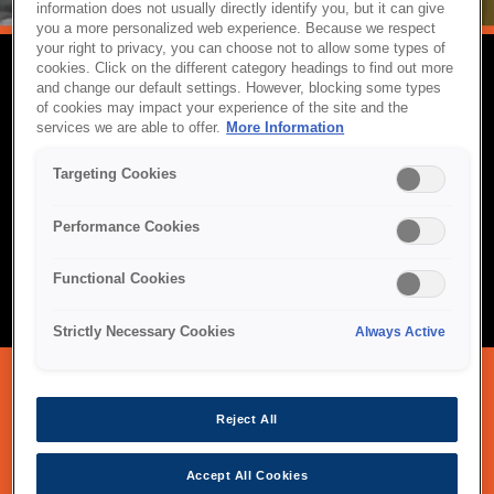
information does not usually directly identify you, but it can give
you a more personalized web experience. Because we respect
your right to privacy, you can choose not to allow some types of
cookies. Click on the different category headings to find out more
and change our default settings. However, blocking some types
מקרנים מקצועיים
of cookies may impact your experience of the site and the
services we are able to offer.
More Information
מקרני Epson המקצועיים מתוכננים לספק תצוגות בהירות, מפורטות
ואמינות לחדרי ישיבות, כיתות לימוד ומרחבי שיתוף פעולה. בזכות
Targeting Cookies
טכנולוגיית 3LCD המתקדמת, אפשרויות התקנה גמישות ומקורות אור
לייזר יעילים אנרגטית, הם מבטיחים מצגות ברורות וחוויות למידה
Performance Cookies
מרתקות בכל סביבה. בנויים לביצועים ארוכי טווח, הם מציעים קישוריות
חלקה ותחזוקה נמוכה כדי לאפשר לצוותים להישאר ממוקדים
Functional Cookies
ופרודוקטיביים.
Strictly Necessary Cookies
Always Active
Reject All
מגוון המקרנים המקצועיים שלנו
Accept All Cookies