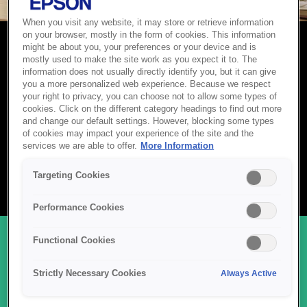
When you visit any website, it may store or retrieve information
on your browser, mostly in the form of cookies. This information
might be about you, your preferences or your device and is
סורקי תמונות
mostly used to make the site work as you expect it to. The
information does not usually directly identify you, but it can give
you a more personalized web experience. Because we respect
סורקי תמונות של Epson מתוכננים לשמר זיכרונות בבהירות יוצאת דופן
your right to privacy, you can choose not to allow some types of
ובדיוק צבעים מעולה. בין אם אתם מעבירים לפורמט דיגיטלי אלבומי
cookies. Click on the different category headings to find out more
משפחה ישנים, מארכבים סרטים, או צולמים יצירות אמנות ברזולוציה
and change our default settings. However, blocking some types
of cookies may impact your experience of the site and the
גבוהה, טכנולוגיית ההדמיה המתקדמת של Epson מבטיחה שכל פרט
services we are able to offer.
More Information
יועתק בנאמנות. עם תוכנה אינטואיטיבית, טיפול מגוון במדיה וביצועים
אמינים, הסורקים הללו הופכים את זה לקל להגן, לשתף ולהנות
Targeting Cookies
מהתמונות שלכם לשנים הבאות.
Performance Cookies
Functional Cookies
מגוון סורקי התמונות שלנו
Strictly Necessary Cookies
Always Active