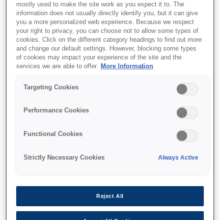
mostly used to make the site work as you expect it to. The
information does not usually directly identify you, but it can give
you a more personalized web experience. Because we respect
your right to privacy, you can choose not to allow some types of
cookies. Click on the different category headings to find out more
and change our default settings. However, blocking some types
of cookies may impact your experience of the site and the
services we are able to offer.
More Information
SKU
:
C13T850800
Targeting Cookies
Singlepack Matte Black
Performance Cookies
T850800 UltraChrome
HD ink 80ml
Functional Cookies
Strictly Necessary Cookies
Always Active
Reject All
איפה לקנות