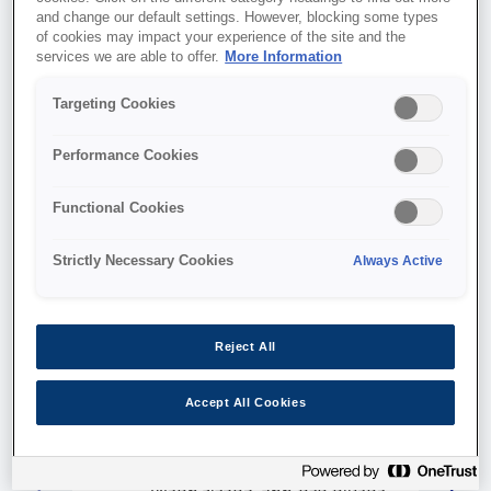
and change our default settings. However, blocking some types
היא חדשנות פתוחה – חיבור באמצעות שותפויות כדי למנף
of cookies may impact your experience of the site and the
את הטכנולוגיות, המוצרים והשירותים הקנייניים שלנו. אנו
services we are able to offer.
More Information
מחויבים לקידומן של תכונות פורצות דרך וחומרים ממוחזרים,
וכן לחדשנות הכוללת פלסטיקה בעלת השפעה סביבתית נמוכה
Targeting Cookies
ומתכות ממוחזרות בצורת אבקה.
Performance Cookies
Functional Cookies
Strictly Necessary Cookies
Always Active
Reject All
אבקות מתכת
Accept All Cookies
אנחנו פועלים באמצעות חברת הבת שלנו,
Epson Atmix, כדי לבנות תשתית ייצור
מעגלית על ידי יצירת מוצרים ליציקה