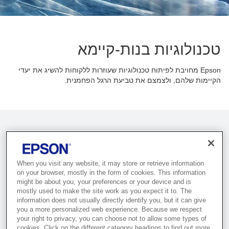
טכנולוגיות בנות-קיימא
Epson מחויבת לפיתוח טכנולוגיות שעוזרות ללקוחות להשיג את יעדי
הקיימות שלהם, ולצמצם את טביעת הרגל הפחמנית.
פיתוח טכנולוגיה לשמירה על הסביבה
When you visit any website, it may store or retrieve information
on your browser, mostly in the form of cookies. This information
might be about you, your preferences or your device and is
בנוסף למחקר ופיתוח שמבוסס על מוצרים, Epson מתמקדת
mostly used to make the site work as you expect it to. The
information does not usually directly identify you, but it can give
בפיתוח טכנולוגיות וחומרים חדשים שמסייעים לצמצם את
you a more personalized web experience. Because we respect
ההשפעה על הסביבה. בהתאם לעיקרון שלנו שלפיו בסיס
your right to privacy, you can choose not to allow some types of
החדשנות צריך להיות פתרון בעיות חברתיות, המטרה שלנו
cookies. Click on the different category headings to find out more