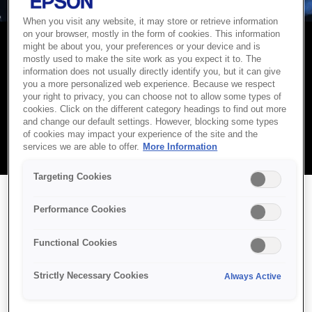
When you visit any website, it may store or retrieve information
on your browser, mostly in the form of cookies. This information
might be about you, your preferences or your device and is
mostly used to make the site work as you expect it to. The
יצירת קשר
information does not usually directly identify you, but it can give
you a more personalized web experience. Because we respect
your right to privacy, you can choose not to allow some types of
יש לכם שאלה או שאתם זקוקים לתמיכה במוצר? התקשרו לצוות
cookies. Click on the different category headings to find out more
שירות הלקוחות שלנו בטלפון +97233761335 או פנו
לשותף
and change our default settings. However, blocking some types
שירות
מורשה לקבלת עזרה מקצועית.
of cookies may impact your experience of the site and the
services we are able to offer.
More Information
Targeting Cookies
Performance Cookies
שירותי לקוחות
Functional Cookies
פנו ישירות לצוות המקומי שלכם, או לחצו על
Strictly Necessary Cookies
Always Active
בדוא"ל: leveloneil@epson.eu