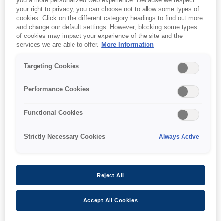
you a more personalized web experience. Because we respect
עלויות הדפסה אולטרה נמוכות
your right to privacy, you can choose not to allow some types of
cookies. Click on the different category headings to find out more
and change our default settings. However, blocking some types
of cookies may impact your experience of the site and the
services we are able to offer.
More Information
Find support
Targeting Cookies
Performance Cookies
Functional Cookies
מאפיינים
Strictly Necessary Cookies
Always Active
כולל דיו בכמות המספיקה עד
Reject All
שלוש שנים
Accept All Cookies
כלול דיו שווה ערך ל- 82 מחסניות דיו