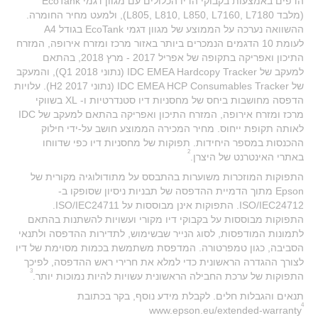
הדפים באמצעות בקבוקי הדיו הכלולים עם מגוון דגמי EcoTank
(מלבד L805, L810, L850, L7160, L7180), ולמעט מחיר החומרה.
ההשוואה נערכה על הממוצע של מגוון דגמי EcoTank בגודל A4
לעומת 10 הדגמים הנמכרים ביותר באזור מרכז ומזרח אירופה, המזרח
התיכון ואפריקה בתקופה של אפריל 2017 - מרץ 2018, בהתאם
למעקב של IDC EMEA Hardcopy Tracker (נתוני Q1 2018), והמעקב
של IDC EMEA HCP Consumables Tracker (נתוני H2 2017). עלויות
הדפסה מחושבות ביחס של מחסניות דיו סטנדרטיות ו- XL בשווקי
מרכז ומזרח אירופה, המזרח התיכון ואפריקה בהתאם למעקב של IDC
לאותה תקופת ייחוס. מחיר המכירה הממוצע חושב על-ידי חילוק
ההכנסות במספר היחידות. תפוקות של מחסניות דיו כפי שדווחו
2
באתרי האינטרנט של היצרן.
התפוקות המוזכרות משוערות בהתבסס על מתודולוגיה מקורית של
Epson מתוך הדמיית ההדפסה של תבניות ניסיון שסופקו ב-
ISO/IEC24712.‬ התפוקות אינן מבוססות על ISO/IEC24711.‬
‏‫התפוקות מבוססות על בקבוקי דיו מקורי ועשויות להשתנות בהתאם
לתמונות המודפסות, לסוג הנייר שבשימוש, לתדירות ההדפסה ולתנאי
הסביבה, כגון טמפרטורה. המדפסת משתמשת בכמות מסוימת של דיו
לצורך ההגדרה הראשונית כדי למלא את חרירי ראש ההדפסה, לפיכך
3
התפוקות של ערכת החבילה הראשונית עשויות להיות נמוכות יותר.
תנאים והגבלות חלים. לקבלת מידע נוסף, בקר בכתובת
4
www.epson.eu/extended-warranty