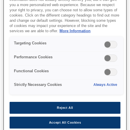
you a more personalized web experience. Because we respect
עלויות הדפסה אולטרה נמוכות
your right to privacy, you can choose not to allow some types of
cookies. Click on the different category headings to find out more
and change our default settings. However, blocking some types
of cookies may impact your experience of the site and the
services we are able to offer.
More Information
Find support
Targeting Cookies
Performance Cookies
Functional Cookies
מאפיינים
Strictly Necessary Cookies
Always Active
דיו בכמות המספיקה עד לשלוש
Reject All
שנים
Accept All Cookies
כלול דיו שווה ערך של עד 82 מחסניות דיו