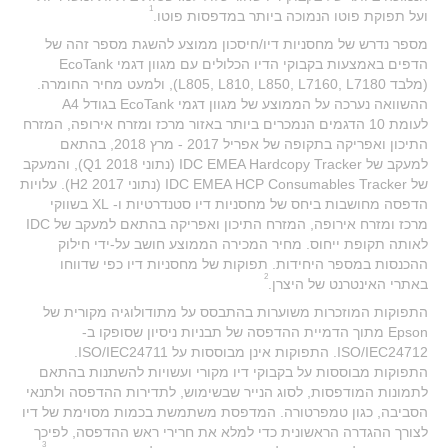
1
ועל תפוקת פוטו הנמוכה ביותר במדפסות פוטו.
מספר נדרש של מחסניות דיו/חיסכון ממוצע להשגת מספר זהה של
הדפים באמצעות בקבוקי הדיו הכלולים עם מגוון דגמי EcoTank
(מלבד L805, L810, L850, L7160, L7180), ולמעט מחיר החומרה.
ההשוואה נערכה על הממוצע של מגוון דגמי EcoTank בגודל A4
לעומת 10 הדגמים הנמכרים ביותר באזור מרכז ומזרח אירופה, המזרח
התיכון ואפריקה בתקופה של אפריל 2017 - מרץ 2018, בהתאם
למעקב של IDC EMEA Hardcopy Tracker (נתוני Q1 2018), והמעקב
של IDC EMEA HCP Consumables Tracker (נתוני H2 2017). עלויות
הדפסה מחושבות ביחס של מחסניות דיו סטנדרטיות ו- XL בשווקי
מרכז ומזרח אירופה, המזרח התיכון ואפריקה בהתאם למעקב של IDC
לאותה תקופת ייחוס. מחיר המכירה הממוצע חושב על-ידי חילוק
ההכנסות במספר היחידות. תפוקות של מחסניות דיו כפי שדווחו
2
באתרי האינטרנט של היצרן.
התפוקות המוזכרות משוערות בהתבסס על מתודולוגיה מקורית של
Epson מתוך הדמיית ההדפסה של תבניות ניסיון שסופקו ב-
ISO/IEC24712.‬ התפוקות אינן מבוססות על ISO/IEC24711.‬
‏‫התפוקות מבוססות על בקבוקי דיו מקורי ועשויות להשתנות בהתאם
לתמונות המודפסות, לסוג הנייר שבשימוש, לתדירות ההדפסה ולתנאי
הסביבה, כגון טמפרטורה. המדפסת משתמשת בכמות מסוימת של דיו
לצורך ההגדרה הראשונית כדי למלא את חרירי ראש ההדפסה, לפיכך
3