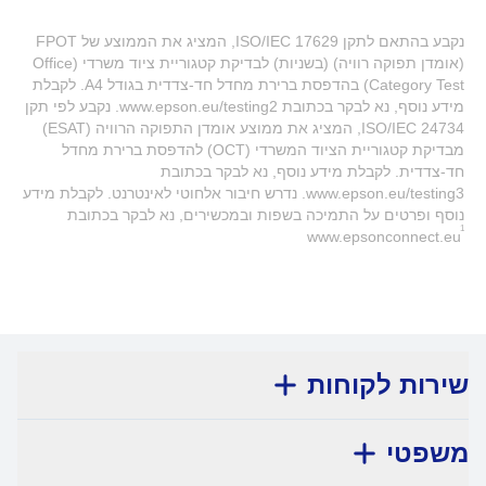
נקבע בהתאם לתקן ISO/IEC 17629, המציג את הממוצע של FPOT
(אומדן תפוקה רוויה) (בשניות) לבדיקת קטגוריית ציוד משרדי (Office
Category Test) בהדפסת ברירת מחדל חד-צדדית בגודל A4. לקבלת
מידע נוסף, נא לבקר בכתובת www.epson.eu/testing2. נקבע לפי תקן
ISO/IEC 24734, המציג את ממוצע אומדן התפוקה הרוויה (ESAT)
מבדיקת קטגוריית הציוד המשרדי (OCT) להדפסת ברירת מחדל
חד-צדדית. לקבלת מידע נוסף, נא לבקר בכתובת
www.epson.eu/testing3. נדרש חיבור אלחוטי לאינטרנט. לקבלת מידע
נוסף ופרטים על התמיכה בשפות ובמכשירים, נא לבקר בכתובת
1
www.epsonconnect.eu
שירות לקוחות
משפטי