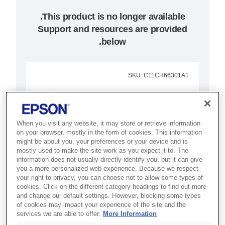
Support and resources are provided
below.
SKU
:
C11CH66301A1
SureColor SC-F6300
(nK)
When you visit any website, it may store or retrieve information
on your browser, mostly in the form of cookies. This information
הפקה איכותית של מוצרי טקסטיל
might be about you, your preferences or your device and is
mostly used to make the site work as you expect it to. The
מודפסים ופריטי קידום מכירות
information does not usually directly identify you, but it can give
באמצעות מדפסת סובלימציה עם
you a more personalized web experience. Because we respect
your right to privacy, you can choose not to allow some types of
תחזוקה נמוכה
cookies. Click on the different category headings to find out more
and change our default settings. However, blocking some types
of cookies may impact your experience of the site and the
מתוכננת במלואה על-ידי Epson
services we are able to offer.
More Information
ראש הדפסה PrecisionCore TFP