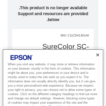
Support and resources are provided
below.
SKU
:
C11CD41301A0
SureColor SC-
T7200D (Dual Roll)
When you visit any website, it may store or retrieve information
מדפסת פרודוקטיבית במיוחד ברוחב
on your browser, mostly in the form of cookies. This information
44 אינץ' ומערכת להזנה של שני
might be about you, your preferences or your device and is
mostly used to make the site work as you expect it to. The
גלילי נייר בו-זמנית, המשלבת
information does not usually directly identify you, but it can give
ביצועים, איכות ותמורה מעולה
you a more personalized web experience. Because we respect
your right to privacy, you can choose not to allow some types of
לחסכון בזמן וכסף.
cookies. Click on the different category headings to find out more
and change our default settings. However, blocking some types
of cookies may impact your experience of the site and the
גלילים כפולים