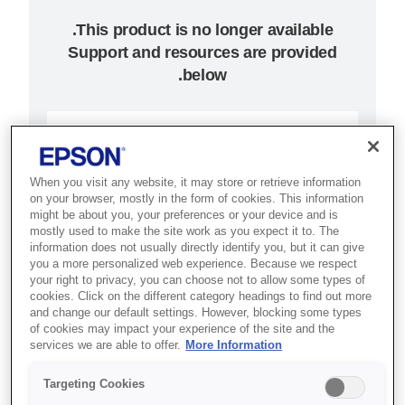
Support and resources are provided
below.
SKU
:
C11CB50001A0
Epson Stylus Pro
When you visit any website, it may store or retrieve information
on your browser, mostly in the form of cookies. This information
9890
might be about you, your preferences or your device and is
mostly used to make the site work as you expect it to. The
information does not usually directly identify you, but it can give
תוכננה לסייע לצלמים מקצועיים
you a more personalized web experience. Because we respect
ולשוק האמנות להפיק הדפסות
your right to privacy, you can choose not to allow some types of
cookies. Click on the different category headings to find out more
נאמנות למציאות עם צבעים
and change our default settings. However, blocking some types
מדויקים במהירות גבוהה.
of cookies may impact your experience of the site and the
services we are able to offer.
More Information
רוחב 44 אינץ'
Targeting Cookies
הדפסה בקצב של עד 40 מ"ר לשעה