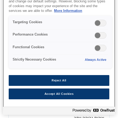
and change our default settings. However, blocking some types
Parallel and USB interfaces
of cookies may impact your experience of the site and the
services we are able to offer.
More Information
Prints 1 plus 6 forms, 529 CPS
Targeting Cookies
Performance Cookies
Find support
Functional Cookies
Strictly Necessary Cookies
Always Active
מאפיינים
Reject All
Accept All Cookies
איכות
קיבולת של 106 עמודות עם 24 פינים מאפשרת