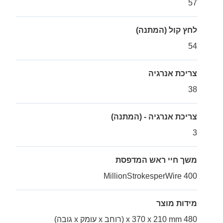
57
לחץ קול (המתנה)
54
צריכת אנרגיה
38
צריכת אנרגיה - (המתנה)
3
משך חיי ראש המדפסת
400 MillionStrokesperWire
מידות מוצר
480 x 370 x 210 mm (רוחב x עומק x גובה)