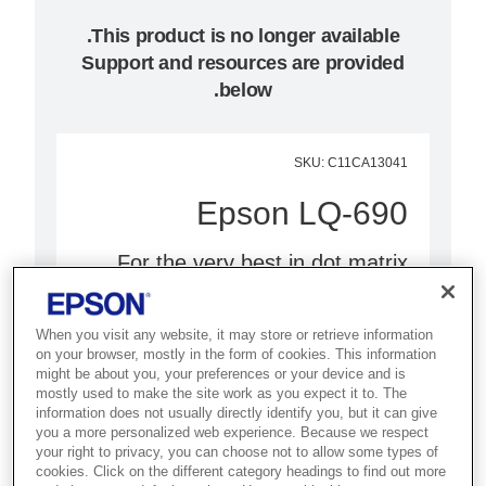
Support and resources are provided
below.
SKU
:
C11CA13041
Epson LQ-690
For the very best in dot matrix
performance, look no further than
the versatile and user-friendly
When you visit any website, it may store or retrieve information
Epson LQ-690, offering a winning
on your browser, mostly in the form of cookies. This information
might be about you, your preferences or your device and is
combination of speed, reliability
mostly used to make the site work as you expect it to. The
and ribbon yield.
information does not usually directly identify you, but it can give
you a more personalized web experience. Because we respect
your right to privacy, you can choose not to allow some types of
24-pin 106 column
cookies. Click on the different category headings to find out more