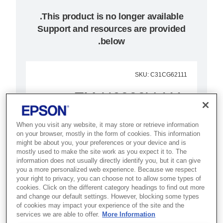
Support and resources are provided
below.
SKU
:
C31CG62111
TM-H6000V-111:
Serial, MICR, White,
When you visit any website, it may store or retrieve information
PSU, EU
on your browser, mostly in the form of cookies. This information
might be about you, your preferences or your device and is
mostly used to make the site work as you expect it to. The
מדפסת משולבת לנקודות מכירה,
information does not usually directly identify you, but it can give
you a more personalized web experience. Because we respect
הכוללת מגוון תכונות בעלות כוללת
your right to privacy, you can choose not to allow some types of
(TCO) נמוכה, ומאפשרת הדפסת
cookies. Click on the different category headings to find out more
and change our default settings. However, blocking some types
קבלות, הדפסת חשבוניות ועיבוד
of cookies may impact your experience of the site and the
המחאות – הכול ביחידה אחת
services we are able to offer.
More Information