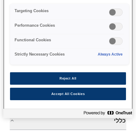
Fast receipts
Single insertion cheque printing
Targeting Cookies
Permanent inkjet output
Performance Cookies
Functional Cookies
Find support
Strictly Necessary Cookies
Always Active
Reject All
Accept All Cookies
מפרטים
כללי