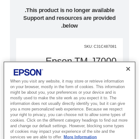
Support and resources are provided
below.
SKU
:
C31C487081
Epson TM-J7000
(081): Serial, w/o PS,
When you visit any website, it may store or retrieve information
EDG, SJIC8(K), MICR
on your browser, mostly in the form of cookies. This information
might be about you, your preferences or your device and is
Enjoy fast, smooth operation in
mostly used to make the site work as you expect it to. The
information does not usually directly identify you, but it can give
retail or banking with this
you a more personalized web experience. Because we respect
your right to privacy, you can choose not to allow some types of
advanced multi-function inkjet
cookies. Click on the different category headings to find out more
printer.
and change our default settings. However, blocking some types
of cookies may impact your experience of the site and the
services we are able to offer.
More Information