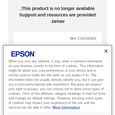
Support and resources are provided
below.
SKU
:
C31C523011
Epson TM-J7600P
(011): Parallel, w/o
When you visit any website, it may store or retrieve information
on your browser, mostly in the form of cookies. This information
PS, ECW, SJIC6(K),
might be about you, your preferences or your device and is
mostly used to make the site work as you expect it to. The
SJIC7(R)
information does not usually directly identify you, but it can give
you a more personalized web experience. Because we respect
your right to privacy, you can choose not to allow some types of
Enjoy fast, smooth operation in
cookies. Click on the different category headings to find out more
retail or banking with this
and change our default settings. However, blocking some types
of cookies may impact your experience of the site and the
advanced multi-function inkjet
services we are able to offer.
More Information
printer.