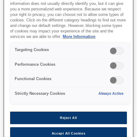
מניעת הזנות כפולות ומרגיזות
information does not usually directly identify you, but it can give
you a more personalized web experience. Because we respect
ערכת אופציונלית לסורק שטוח
your right to privacy, you can choose not to allow some types of
cookies. Click on the different category headings to find out more
and change our default settings. However, blocking some types
of cookies may impact your experience of the site and the
services we are able to offer.
More Information
איפה לקנות
Targeting Cookies
Performance Cookies
Functional Cookies
מאפיינים
Strictly Necessary Cookies
Always Active
Reject All
ראשון בתעשייה עם מצב איטי
Accept All Cookies
סריקה של מסמכים מקומטים, ארוכים ועדינים ללא